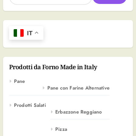
c
e
r
c
a
IT
p
e
r
:
Prodotti da Forno Made in Italy
Pane
Pane con Farine Alternative
Prodotti Salati
Erbazzone Reggiano
Pizza