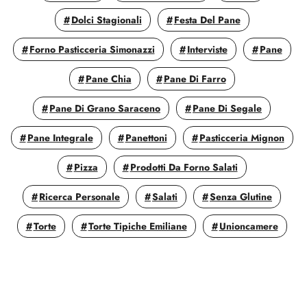
Dolci Stagionali
Festa Del Pane
Forno Pasticceria Simonazzi
Interviste
Pane
Pane Chia
Pane Di Farro
Pane Di Grano Saraceno
Pane Di Segale
Pane Integrale
Panettoni
Pasticceria Mignon
Pizza
Prodotti Da Forno Salati
Ricerca Personale
Salati
Senza Glutine
Torte
Torte Tipiche Emiliane
Unioncamere