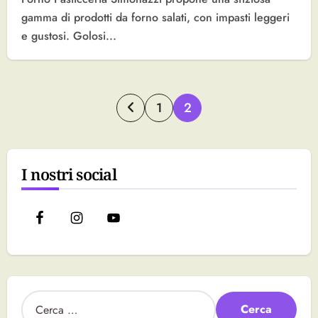
gamma di prodotti da forno salati, con impasti leggeri
e gustosi. Golosi...
Paginazione
1
2
degli
articoli
I nostri social
R
i