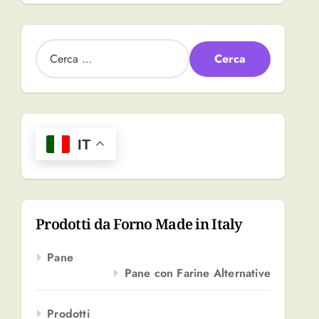
R
i
c
e
r
c
a
IT
p
e
r
:
Prodotti da Forno Made in Italy
Pane
Pane con Farine Alternative
Prodotti