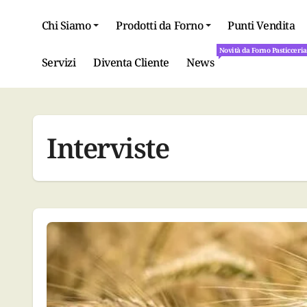
Salta
al
Chi Siamo
Prodotti da Forno
Punti Vendita
contenuto
Novità da Forno Pasticceri
Novità da Forno Pasticceri
Servizi
Diventa Cliente
News
Interviste