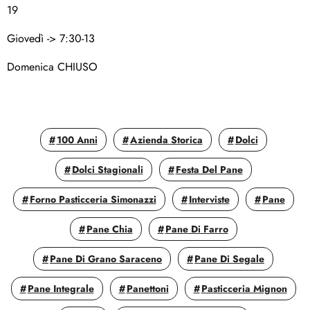
19
Giovedì -> 7:30-13
Domenica CHIUSO
100 Anni
Azienda Storica
Dolci
Dolci Stagionali
Festa Del Pane
Forno Pasticceria Simonazzi
Interviste
Pane
Pane Chia
Pane Di Farro
Pane Di Grano Saraceno
Pane Di Segale
Pane Integrale
Panettoni
Pasticceria Mignon