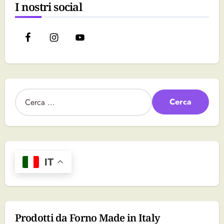
I nostri social
R
i
c
e
r
c
a
IT
p
e
r
:
Prodotti da Forno Made in Italy