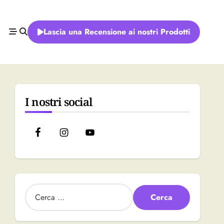
Lascia una Recensione ai nostri Prodotti
I nostri social
R
i
c
e