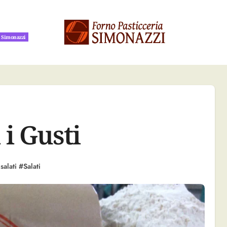
a Simonazzi
a Simonazzi
 i Gusti
salati
#
Salati