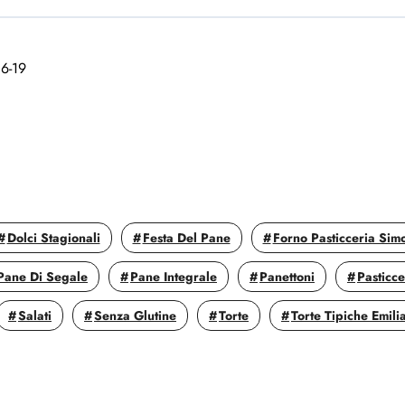
16-19
Dolci Stagionali
Festa Del Pane
Forno Pasticceria Sim
Pane Di Segale
Pane Integrale
Panettoni
Pasticc
Salati
Senza Glutine
Torte
Torte Tipiche Emili