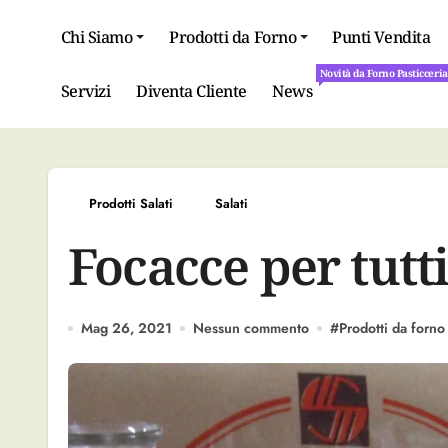
Salta
al
Chi Siamo
Prodotti da Forno
Punti Vendita
contenuto
Novità da Forno Pasticceri
Novità da Forno Pasticceri
Servizi
Diventa Cliente
News
Prodotti Salati
Salati
Focacce per tutti
Mag 26, 2021
Nessun commento
#
Prodotti da forno 