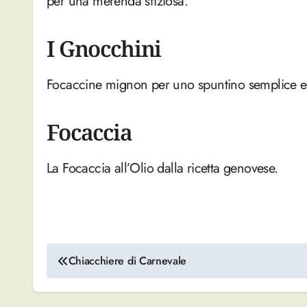
per una merenda sfiziosa.
I Gnocchini
Focaccine mignon per uno spuntino semplice e
Focaccia
La Focaccia all’Olio dalla ricetta genovese.
Navigazione
Chiacchiere di Carnevale
articoli