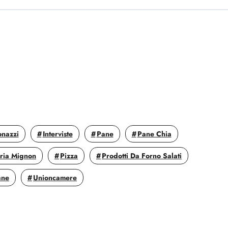
onazzi
Interviste
Pane
Pane Chia
eria Mignon
Pizza
Prodotti Da Forno Salati
ane
Unioncamere