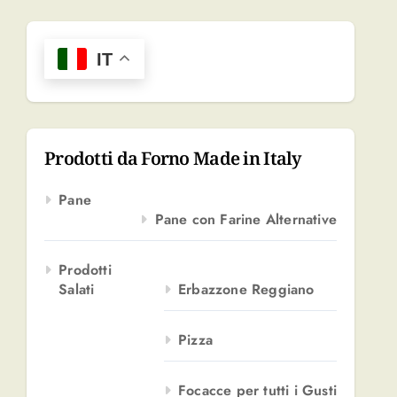
r
c
a
IT
p
e
r
:
Prodotti da Forno Made in Italy
Pane
Pane con Farine Alternative
Prodotti
Salati
Erbazzone Reggiano
Pizza
Focacce per tutti i Gusti