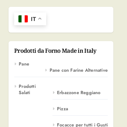
r
c
a
IT
p
e
r
:
Prodotti da Forno Made in Italy
Pane
Pane con Farine Alternative
Prodotti
Salati
Erbazzone Reggiano
Pizza
Focacce per tutti i Gusti