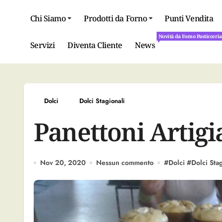
Salta
al
Chi Siamo
Prodotti da Forno
Punti Vendita
contenuto
Novità da Forno Pasticceri
Novità da Forno Pasticceri
Servizi
Diventa Cliente
News
Dolci
Dolci Stagionali
Panettoni Artigi
Nov 20, 2020
Nessun commento
#
Dolci
#
Dolci Stag