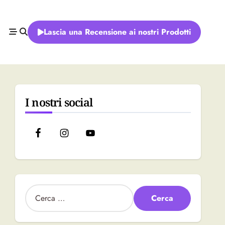
Lascia una Recensione ai nostri Prodotti
I nostri social
R
i
c
e