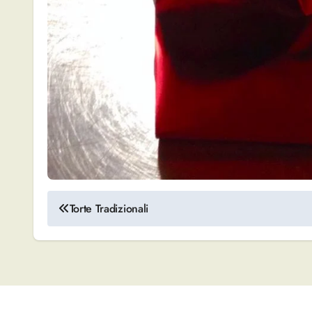
Navigazione
Torte Tradizionali
articoli