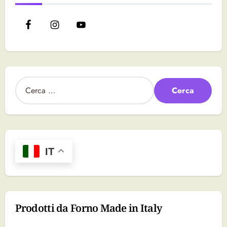
R
i
c
e
r
c
a
IT
p
e
r
:
Prodotti da Forno Made in Italy