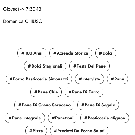
Giovedì -> 7:30-13
Domenica CHIUSO
100 Anni
Azienda Storica
Dolci
Dolci Stagionali
Festa Del Pane
Forno Pasticceria Simonazzi
Interviste
Pane
Pane Chia
Pane Di Farro
Pane Di Grano Saraceno
Pane Di Segale
Pane Integrale
Panettoni
Pasticceria Mignon
Pizza
Prodotti Da Forno Salati