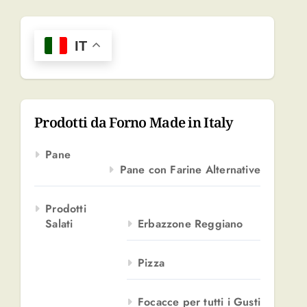
r
c
a
IT
p
e
r
:
Prodotti da Forno Made in Italy
Pane
Pane con Farine Alternative
Prodotti
Salati
Erbazzone Reggiano
Pizza
Focacce per tutti i Gusti