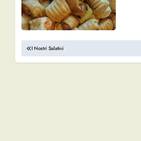
Navigazione
I Nostri Salatini
articoli