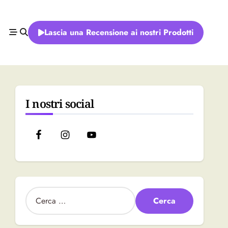
Lascia una Recensione ai nostri Prodotti
I nostri social
R
i
c
e