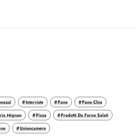
onazzi
Interviste
Pane
Pane Chia
eria Mignon
Pizza
Prodotti Da Forno Salati
ane
Unioncamere