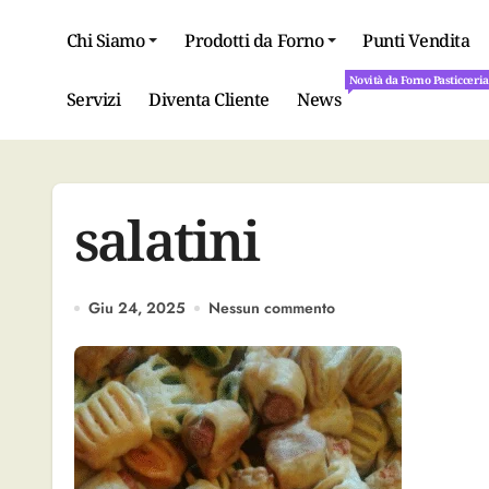
Salta
al
Chi Siamo
Prodotti da Forno
Punti Vendita
contenuto
Novità da Forno Pasticceri
Novità da Forno Pasticceri
Servizi
Diventa Cliente
News
salatini
Giu 24, 2025
Nessun commento