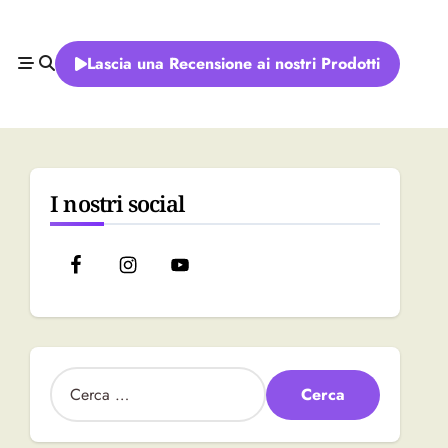
Lascia una Recensione ai nostri Prodotti
I nostri social
R
i
c
e