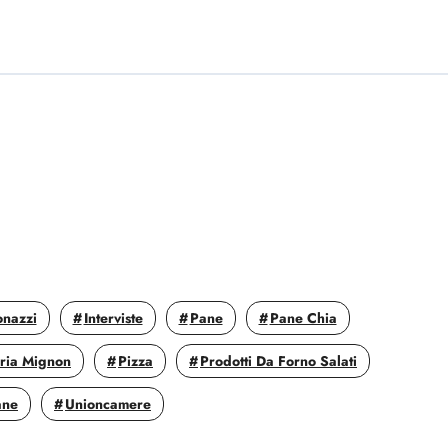
onazzi
Interviste
Pane
Pane Chia
eria Mignon
Pizza
Prodotti Da Forno Salati
ane
Unioncamere