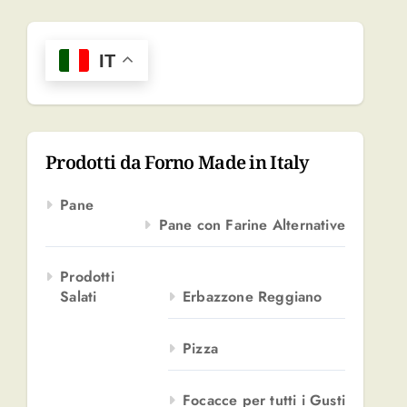
r
c
a
IT
p
e
r
:
Prodotti da Forno Made in Italy
Pane
Pane con Farine Alternative
Prodotti
Salati
Erbazzone Reggiano
Pizza
Focacce per tutti i Gusti