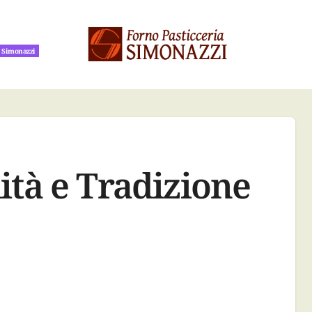
a Simonazzi
a Simonazzi
ità e Tradizione