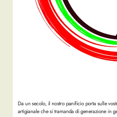
Da un secolo, il nostro panificio porta sulle vostre tavole sapori autentici, frutto di una lavorazione
artigianale che si tramanda di generazione in g