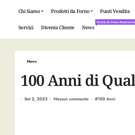
Salta
al
Chi Siamo
Prodotti da Forno
Punti Vendita
contenuto
Novità da Forno Pasticceri
Novità da Forno Pasticceri
Servizi
Diventa Cliente
News
News
100 Anni di Qual
Set 2, 2023
Nessun commento
#
100 Anni