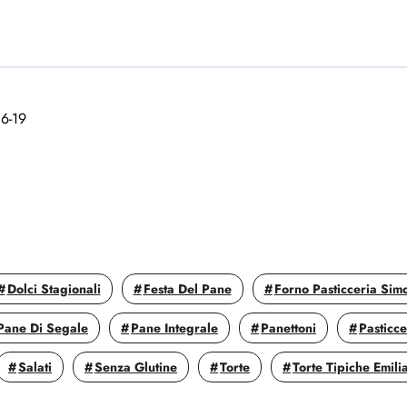
16-19
Dolci Stagionali
Festa Del Pane
Forno Pasticceria Sim
Pane Di Segale
Pane Integrale
Panettoni
Pasticc
Salati
Senza Glutine
Torte
Torte Tipiche Emili